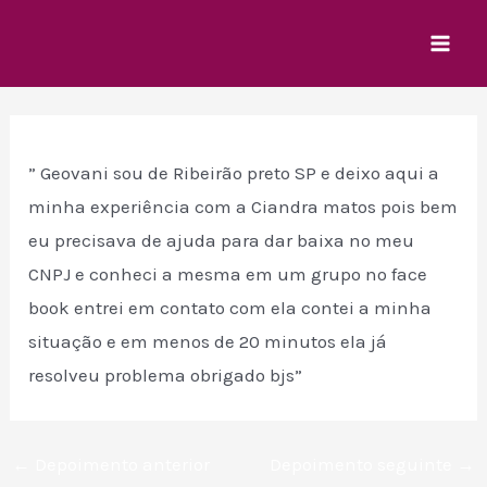
Ir
para
Mai
o
Men
conteúdo
” Geovani sou de Ribeirão preto SP e deixo aqui a
minha experiência com a Ciandra matos pois bem
eu precisava de ajuda para dar baixa no meu
CNPJ e conheci a mesma em um grupo no face
book entrei em contato com ela contei a minha
situação e em menos de 20 minutos ela já
resolveu problema obrigado bjs”
Post
←
Depoimento anterior
Depoimento seguinte
→